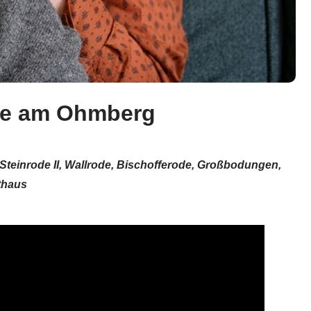
use am Ohmberg
Steinrode II, Wallrode, Bischofferode, Großbodungen,
thaus