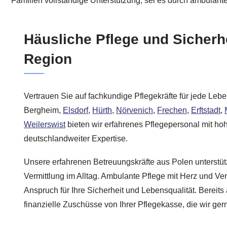
Familien vollständige Unterstützung, sei es durch ambulant
Häusliche Pflege und Sicherhe
Region
Vertrauen Sie auf fachkundige Pflegekräfte für jede Lebe
Bergheim,
Elsdorf
,
Hürth
,
Nörvenich
,
Frechen
,
Erftstadt
,
Weilerswist
bieten wir erfahrenes Pflegepersonal mit h
deutschlandweiter Expertise.
Unsere erfahrenen Betreuungskräfte aus Polen unterstüt
Vermittlung im Alltag. Ambulante Pflege mit Herz und Ver
Anspruch für Ihre Sicherheit und Lebensqualität. Bereits
finanzielle Zuschüsse von Ihrer Pflegekasse, die wir ge