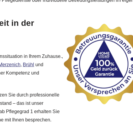
e Pflegedienste oder individuelle Betreuungsleistungen im eig
it in der
nssituation in Ihrem Zuhause.,
Merzenich
,
Brühl
und
oher Kompetenz und
zen Sie durch professionelle
stand – das ist unser
 ab Pflegegrad 1 erhalten Sie
rne mit Ihnen besprechen.