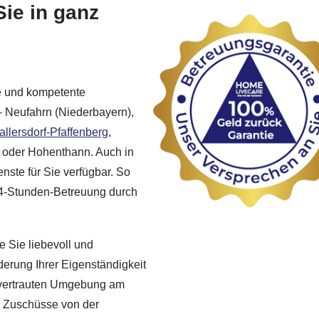
Sie in ganz
ge und kompetente
– Neufahrn (Niederbayern),
allersdorf-Pfaffenberg
,
g oder Hohenthann. Auch in
nste für Sie verfügbar. So
 24-Stunden-Betreuung durch
ie Sie liebevoll und
derung Ihrer Eigenständigkeit
er vertrauten Umgebung am
e Zuschüsse von der