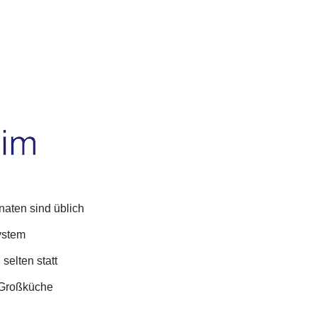
aten sind üblich
ystem
selten statt
 Großküche