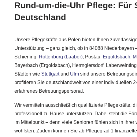
Rund-um-die-Uhr Pflege: Für 
Deutschland
Unsere Pflegekräfte aus Polen bieten Ihnen zuverlässi
Unterstützung – ganz gleich, ob in 84088 Niederbayern 
Schierling,
Rottenburg (Laaber)
, Postau,
Ergoldsbach
,
M
Bayerbach (Ergoldsbach), Herrngiersdorf, Laberweintin
Städten wie
Stuttgart
und
Ulm
sind unsere Betreuungsdie
profitieren Sie deutschlandweit von einer individuellen
erfahrenes Betreuungspersonal.
Wir vermitteln ausschließlich qualifizierte Pflegekräfte, d
professionell zu Hause unterstützen. Dabei steht die För
im Mittelpunkt – denn viele Senioren fühlen sich in ihr
wohlsten. Zudem können Sie ab Pflegegrad 1 finanziell