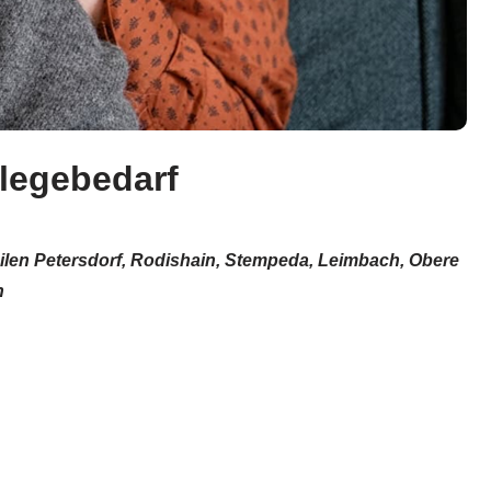
flegebedarf
eilen Petersdorf, Rodishain, Stempeda, Leimbach, Obere
n