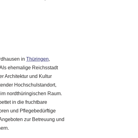
ordhausen in
Thüringen
,
 Als ehemalige Reichsstadt
er Architektur und Kultur
utender Hochschulstandort,
m im nordthüringischen Raum.
ttet in die fruchtbare
ioren und Pflegebedürftige
en Angeboten zur Betreuung und
hern.