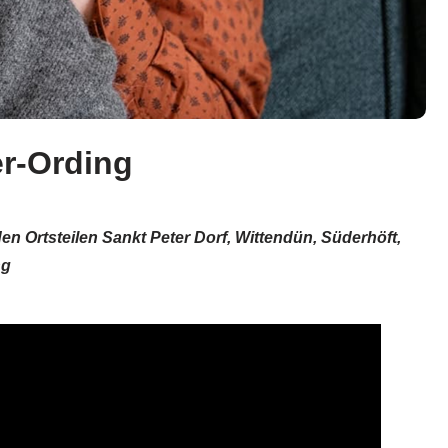
er-Ording
en Ortsteilen Sankt Peter Dorf, Wittendün, Süderhöft,
ng