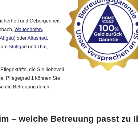
icherheit und Geborgenheit
nsbach,
Waltenhofen
,
Allgäu)
oder
Altusried
,
raum
Stuttgart
und
Ulm
,
Pflegekräfte, die Sie liebevoll
 bei Pflegegrad 1 können Sie
so die Betreuung durch
im – welche Betreuung passt zu 