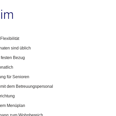
lexibilität
aten sind üblich
e festen Bezug
natlich
ung für Senioren
mit dem Betreuungspersonal
nrichtung
nem Menüplan
Zugang zum Wohnbereich