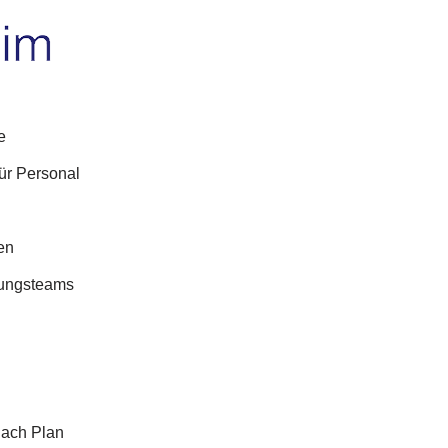
e
ür Personal
en
uungsteams
nach Plan