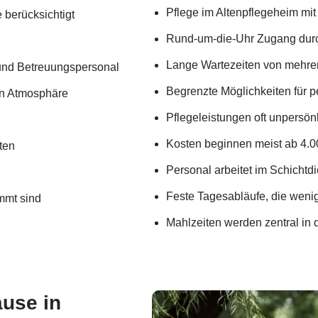
Pflege im Altenpflegeheim mi
 berücksichtigt
Rund-um-die-Uhr Zugang durch 
Lange Wartezeiten von mehre
 und Betreuungspersonal
Begrenzte Möglichkeiten für 
en Atmosphäre
Pflegeleistungen oft unpersönl
Kosten beginnen meist ab 4.0
ten
Personal arbeitet im Schichtdi
Feste Tagesabläufe, die weni
mmt sind
Mahlzeiten werden zentral in 
ause in