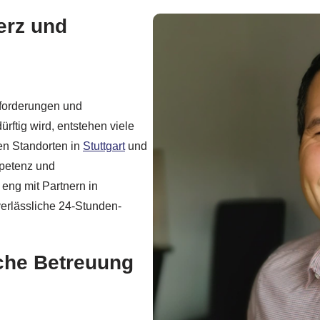
erz und
sforderungen und
ftig wird, entstehen viele
en Standorten in
Stuttgart
und
mpetenz und
 eng mit Partnern in
rlässliche 24-Stunden-
iche Betreuung