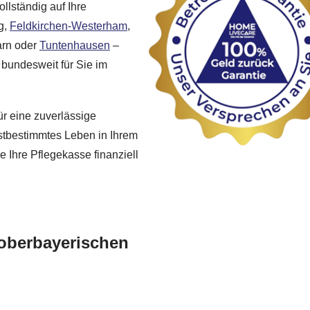
llständig auf Ihre
g,
Feldkirchen-Westerham
,
arn oder
Tuntenhausen
–
 bundesweit für Sie im
für eine zuverlässige
stbestimmtes Leben in Ihrem
 Ihre Pflegekasse finanziell
oberbayerischen