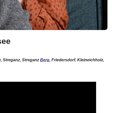
see
y, Streganz, Streganz
Berg
, Friedersdorf, Kleineichholz,