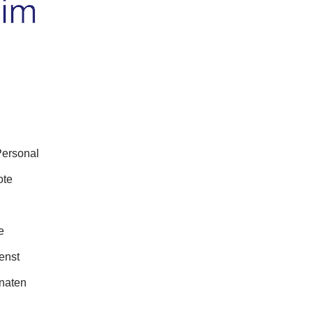
Personal
ote
e
enst
naten