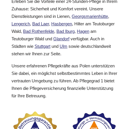
Erleben Sie die Vorteile einer 24-Stunden-Pflege in Ihrem
Zuhause: Sicherheit und Komfort vereint. Unsere
Dienstleistungen sind in Lienen,
Georgsmarienhütte
,
Lengerich
,
Bad Laer
,
Hasbergen
, Hilter am Teutoburger
Wald,
Bad Rothenfelde
,
Bad Iburg
,
Hagen
am
Teutoburger Wald und
Glandorf
verfügbar. Auch in
Städten wie
Stuttgart
und
Ulm
sowie deutschlandweit
stehen wir Ihnen zur Seite.
Unsere erfahrenen Pflegekräfte aus Polen unterstützen
Sie dabei, ein möglichst selbstbestimmtes Leben in Ihrer
vertrauten Umgebung zu führen. Ab Pflegegrad 1 bietet
Ihnen die Pflegeversicherung finanzielle Unterstützung
für Ihre Betreuung.