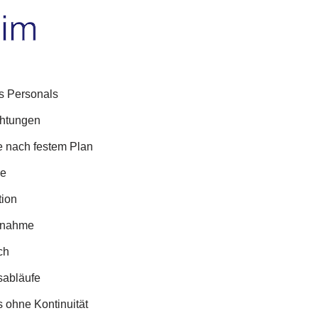
s Personals
chtungen
e nach festem Plan
se
tion
ufnahme
ch
sabläufe
ohne Kontinuität