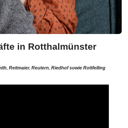
äfte in Rotthalmünster
th, Reitmaier, Reutern, Riedhof sowie Rottfelling