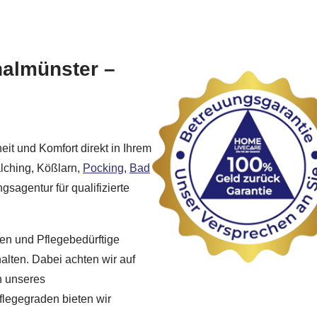
halmünster –
it und Komfort direkt in Ihrem
lching, Kößlarn,
Pocking
,
Bad
gsagentur für qualifizierte
en und Pflegebedürftige
halten. Dabei achten wir auf
n unseres
legegraden bieten wir