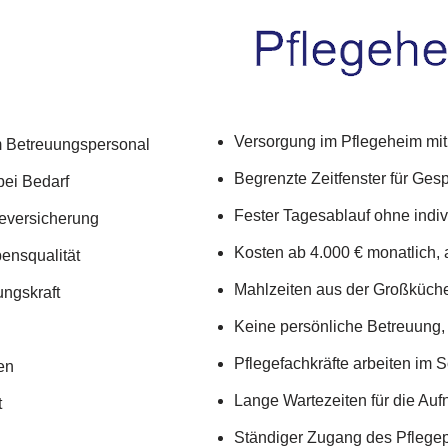
Versorgung im Pflegeheim mit
m Betreuungspersonal
Begrenzte Zeitfenster für Ge
bei Bedarf
Fester Tagesablauf ohne indi
geversicherung
Kosten ab 4.000 € monatlich,
ensqualität
Mahlzeiten aus der Großküch
ungskraft
Keine persönliche Betreuung, 
Pflegefachkräfte arbeiten im S
en
Lange Wartezeiten für die Au
t
Ständiger Zugang des Pflege