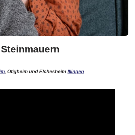
 Steinmauern
im
, Ötigheim und Elchesheim-
Illingen