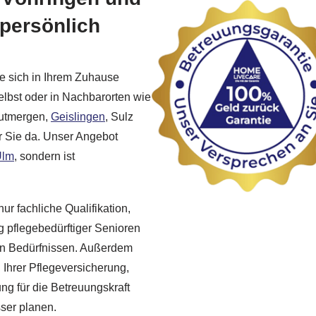
persönlich
ie sich in Ihrem Zuhause
elbst oder in Nachbarorten wie
utmergen,
Geislingen
, Sulz
ür Sie da. Unser Angebot
Ulm
, sondern ist
ur fachliche Qualifikation,
 pflegebedürftiger Senioren
llen Bedürfnissen. Außerdem
 Ihrer Pflegeversicherung,
ng für die Betreuungskraft
ser planen.