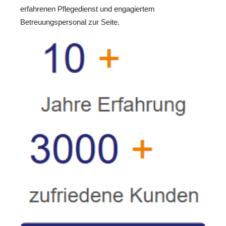
erfahrenen Pflegedienst und engagiertem
Betreuungspersonal zur Seite.