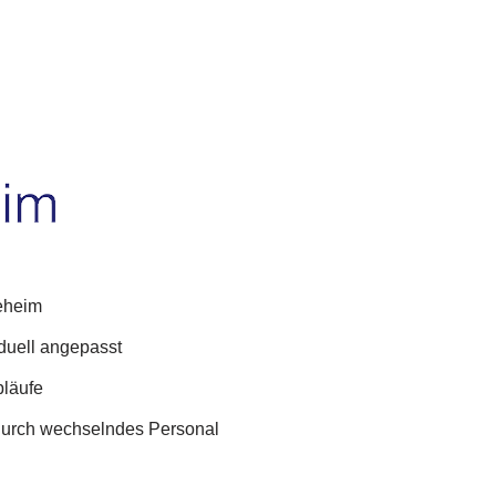
eheim
duell angepasst
bläufe
urch wechselndes Personal