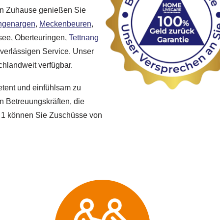
en Zuhause genießen Sie
ngenargen
,
Meckenbeuren
,
ee, Oberteuringen,
Tettnang
erlässigen Service. Unser
chlandweit verfügbar.
etent und einfühlsam zu
en Betreuungskräften, die
ad 1 können Sie Zuschüsse von