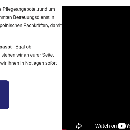
ne Pflegeangebote „rund um
timmten Betreuungsdienst in
 polnischen Fachkräften, damit
 passt
– Egal ob
stehen wir an eurer Seite.
ir Ihnen in Notlagen sofort