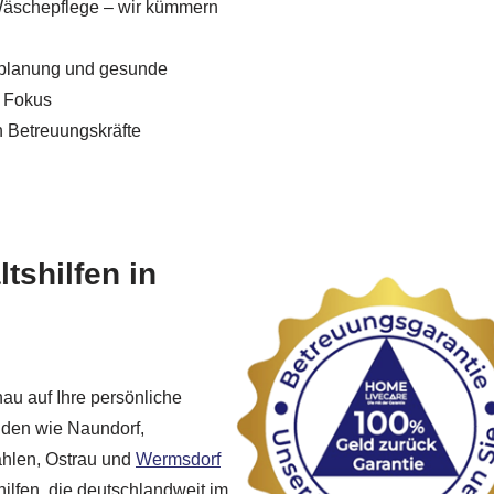
Wäschepflege – wir kümmern
planung und gesunde
m Fokus
 Betreuungskräfte
tshilfen in
nau auf Ihre persönliche
nden wie Naundorf,
Dahlen, Ostrau und
Wermsdorf
ilfen, die deutschlandweit im