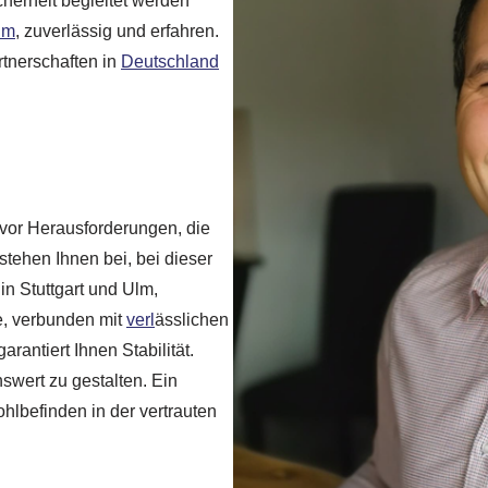
icherheit begleitet werden
lm
, zuverlässig und erfahren.
rtnerschaften in
Deutschland
t vor Herausforderungen, die
stehen Ihnen bei, bei dieser
n Stuttgart und Ulm,
e, verbunden mit
verl
ässlichen
rantiert Ihnen Stabilität.
swert zu gestalten. Ein
hlbefinden in der vertrauten