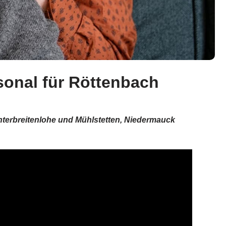
sonal für Röttenbach
Unterbreitenlohe und Mühlstetten, Niedermauck