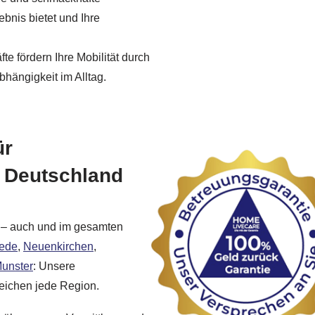
bnis bietet und Ihre
e fördern Ihre Mobilität durch
hängigkeit im Alltag.
ür
n Deutschland
t – auch und im gesamten
vede
,
Neuenkirchen
,
unster
: Unsere
reichen jede Region.