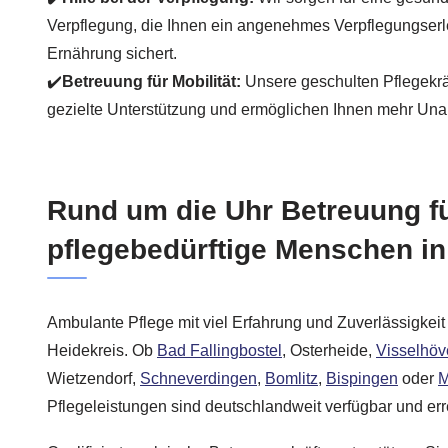
Verpflegung, die Ihnen ein angenehmes Verpflegungserle
Ernährung sichert.
✔️
Betreuung für Mobilität:
Unsere geschulten Pflegekräft
gezielte Unterstützung und ermöglichen Ihnen mehr Unab
Rund um die Uhr Betreuung f
pflegebedürftige Menschen i
Ambulante Pflege mit viel Erfahrung und Zuverlässigkei
Heidekreis. Ob
Bad Fallingbostel
, Osterheide,
Visselhö
Wietzendorf,
Schneverdingen
,
Bomlitz
,
Bispingen
oder
M
Pflegeleistungen sind deutschlandweit verfügbar und er