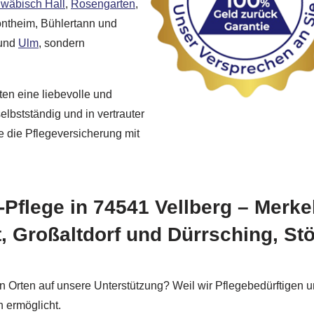
wäbisch Hall
,
Rosengarten
,
ntheim, Bühlertann und
und
Ulm
, sondern
ten eine liebevolle und
lbstständig und in vertrauter
 die Pflegeversicherung mit
en-Pflege in 74541 Vellberg – Mer
rt, Großaltdorf und Dürrsching, 
rten auf unsere Unterstützung? Weil wir Pflegebedürftigen und
 ermöglicht.