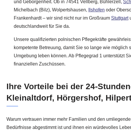
und Geborgenheit. Ob in 74541 Vellberg, Bühlerzell,
Sch
Michelbach (Bilz), Wolpertshausen,
Ilshofen
oder Oberso
Frankenhardt – wir sind nicht nur im Großraum
Stuttgart
deutschlandweit für Sie da.
Unsere qualifizierten polnischen Pflegekräfte gewährleis
kompetente Betreuung, damit Sie so lange wie möglich se
Umgebung leben können. Ab Pflegegrad 1 unterstützt Sie
finanziellen Zuschüssen.
Ihre Vorteile bei der 24-Stund
Kleinaltdorf, Hörgershof, Hilpe
Warum vertrauen immer mehr Familien und den umliegenden O
Bedürfnisse abgestimmt ist und ihnen ein würdevolles Leben