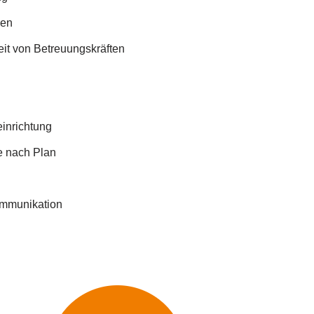
gen
it von Betreuungskräften
einrichtung
e nach Plan
ommunikation